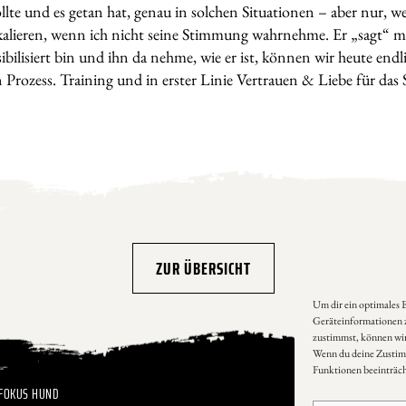
lte und es getan hat, genau in solchen Situationen – aber nur, we
kalieren, wenn ich nicht seine Stimmung wahrnehme. Er „sagt“ mir
nsibilisiert bin und ihn da nehme, wie er ist, können wir heute en
in Prozess. Training und in erster Linie Vertrauen & Liebe für das
ZUR ÜBERSICHT
Um dir ein optimales 
Geräteinformationen z
zustimmst, können wir 
Wenn du deine Zustim
Funktionen beeinträch
FOKUS HUND