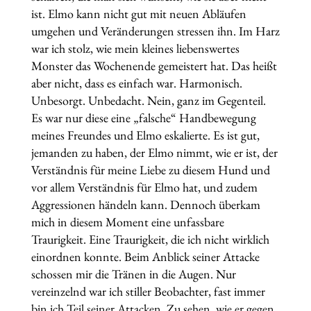
ist. Elmo kann nicht gut mit neuen Abläufen
umgehen und Veränderungen stressen ihn. Im Harz
war ich stolz, wie mein kleines liebenswertes
Monster das Wochenende gemeistert hat. Das heißt
aber nicht, dass es einfach war. Harmonisch.
Unbesorgt. Unbedacht. Nein, ganz im Gegenteil.
Es war nur diese eine „falsche“ Handbewegung
meines Freundes und Elmo eskalierte. Es ist gut,
jemanden zu haben, der Elmo nimmt, wie er ist, der
Verständnis für meine Liebe zu diesem Hund und
vor allem Verständnis für Elmo hat, und zudem
Aggressionen händeln kann. Dennoch überkam
mich in diesem Moment eine unfassbare
Traurigkeit. Eine Traurigkeit, die ich nicht wirklich
einordnen konnte. Beim Anblick seiner Attacke
schossen mir die Tränen in die Augen. Nur
vereinzelnd war ich stiller Beobachter, fast immer
bin ich Teil seiner Attacken. Zu sehen, wie er gegen