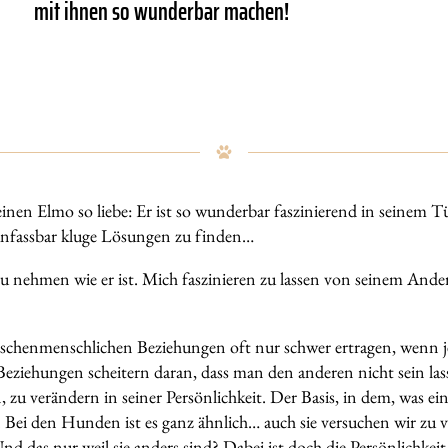
mit ihnen so wunderbar machen!
nen Elmo so liebe: Er ist so wunderbar faszinierend in seinem Tü
 unfassbar kluge Lösungen zu finden…
u nehmen wie er ist. Mich faszinieren zu lassen von seinem Anders
chenmenschlichen Beziehungen oft nur schwer ertragen, wenn jem
Beziehungen scheitern daran, dass man den anderen nicht sein lass
 zu verändern in seiner Persönlichkeit. Der Basis, in dem, was ei
ist. Bei den Hunden ist es ganz ähnlich… auch sie versuchen wir zu 
nd das nur weil sie anders sind? Dabei ist doch die Persönlichkeit